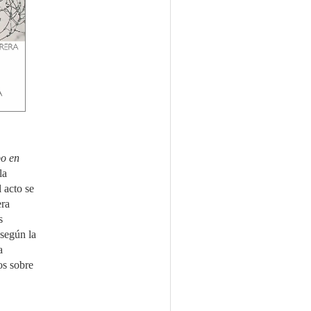
po en
la
l acto se
era
s
 según la
a
os sobre