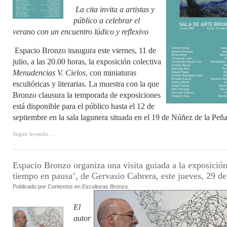
La cita invita a artistas y
público a celebrar el
verano con un encuentro lúdico y reflexivo
Espacio Bronzo inaugura este viernes, 11 de
julio, a las 20.00 horas, la exposición colectiva
Menudencias V. Cielos
, con miniaturas
escultóricas y literarias. La muestra con la que
Bronzo clausura la temporada de exposiciones
está disponible para el público hasta el 12 de
septiembre en la sala lagunera situada en el 19 de Núñez de la Peña
Seguir leyendo…
Espacio Bronzo organiza una visita guiada a la exposición
tiempo en pausa’, de Gervasio Cabrera, este jueves, 29 d
Publicado por
Contextos en
Esculturas Bronzo
El
autor