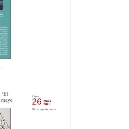
.
 ‘El
lunes
26
e mayo
mayo
2025
Sin comentarios »