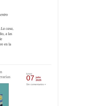
uentro
 La casa
,
io, a las
de
re en la
ón
lunes
07
erarias
julio
2025
Sin comentarios »