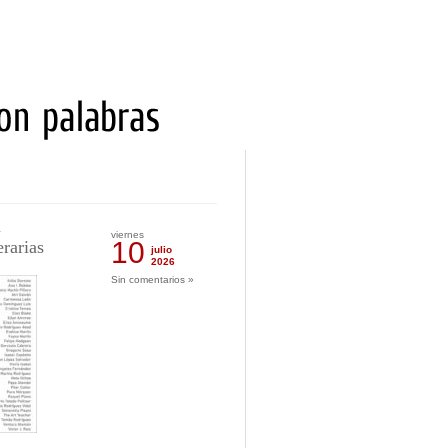
n
viernes
10
erarias
julio
2026
Sin comentarios »