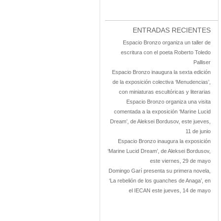
ENTRADAS RECIENTES
Espacio Bronzo organiza un taller de
escritura con el poeta Roberto Toledo
Palliser
Espacio Bronzo inaugura la sexta edición
de la exposición colectiva ‘Menudencias’,
con miniaturas escultóricas y literarias
Espacio Bronzo organiza una visita
comentada a la exposición ‘Marine Lucid
Dream’, de Aleksei Bordusov, este jueves,
11 de junio
Espacio Bronzo inaugura la exposición
‘Marine Lucid Dream’, de Aleksei Bordusov,
este viernes, 29 de mayo
Domingo Garí presenta su primera novela,
‘La rebelión de los guanches de Anaga’, en
el IECAN este jueves, 14 de mayo