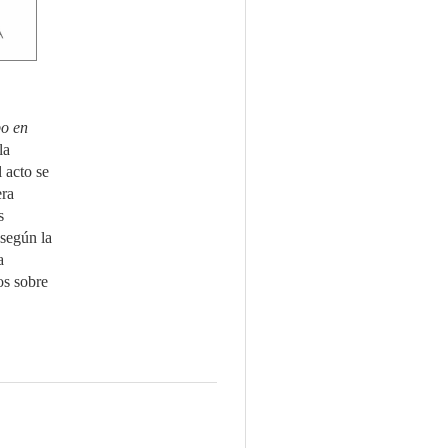
po en
la
l acto se
era
s
 según la
a
os sobre