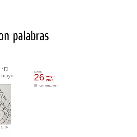
 ‘El
lunes
26
e mayo
mayo
2025
Sin comentarios »