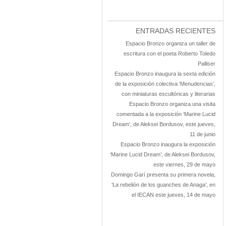
ENTRADAS RECIENTES
Espacio Bronzo organiza un taller de
escritura con el poeta Roberto Toledo
Palliser
Espacio Bronzo inaugura la sexta edición
de la exposición colectiva ‘Menudencias’,
con miniaturas escultóricas y literarias
Espacio Bronzo organiza una visita
comentada a la exposición ‘Marine Lucid
Dream’, de Aleksei Bordusov, este jueves,
11 de junio
Espacio Bronzo inaugura la exposición
‘Marine Lucid Dream’, de Aleksei Bordusov,
este viernes, 29 de mayo
Domingo Garí presenta su primera novela,
‘La rebelión de los guanches de Anaga’, en
el IECAN este jueves, 14 de mayo