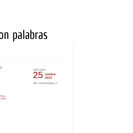
o
miércoles
25
octubre
2023
Sin comentarios »