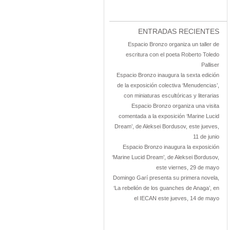
ENTRADAS RECIENTES
Espacio Bronzo organiza un taller de
escritura con el poeta Roberto Toledo
Palliser
Espacio Bronzo inaugura la sexta edición
de la exposición colectiva ‘Menudencias’,
con miniaturas escultóricas y literarias
Espacio Bronzo organiza una visita
comentada a la exposición ‘Marine Lucid
Dream’, de Aleksei Bordusov, este jueves,
11 de junio
Espacio Bronzo inaugura la exposición
‘Marine Lucid Dream’, de Aleksei Bordusov,
este viernes, 29 de mayo
Domingo Garí presenta su primera novela,
‘La rebelión de los guanches de Anaga’, en
el IECAN este jueves, 14 de mayo