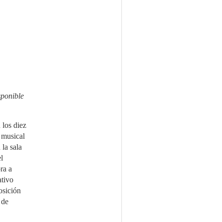
sponible
los diez
 musical
la sala
l
ra a
ativo
osición
 de