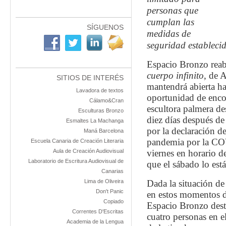
personas que
cumplan las
SÍGUENOS
medidas de
seguridad estableci
Espacio Bronzo reabr
cuerpo infinito
, de 
SITIOS DE INTERÉS
mantendrá abierta has
Lavadora de textos
oportunidad de encon
Cálamo&Cran
escultora palmera des
Esculturas Bronzo
diez días después de
Esmaltes La Machanga
por la declaración d
Maná Barcelona
pandemia por la COVI
Escuela Canaria de Creación Literaria
Aula de Creación Audiovisual
viernes en horario d
Laboratorio de Escritura Audiovisual de
que el sábado lo est
Canarias
Lima de Oliveira
Dada la situación de
Don't Panic
en estos momentos de
Copiado
Espacio Bronzo desta
Correntes D'Escritas
cuatro personas en el
Academia de la Lengua