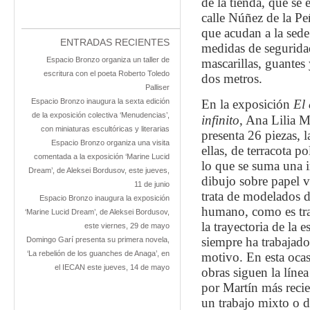
de la tienda, que se
calle Núñez de la P
que acudan a la sed
ENTRADAS RECIENTES
medidas de seguridad 
Espacio Bronzo organiza un taller de
mascarillas, guantes
escritura con el poeta Roberto Toledo
dos metros.
Palliser
Espacio Bronzo inaugura la sexta edición
En la exposición
El
de la exposición colectiva ‘Menudencias’,
infinito
, Ana Lilia M
con miniaturas escultóricas y literarias
presenta 26 piezas, 
Espacio Bronzo organiza una visita
ellas, de terracota p
comentada a la exposición ‘Marine Lucid
lo que se suma una i
Dream’, de Aleksei Bordusov, este jueves,
dibujo sobre papel v
11 de junio
trata de modelados d
Espacio Bronzo inaugura la exposición
humano, como es tra
‘Marine Lucid Dream’, de Aleksei Bordusov,
la trayectoria de la e
este viernes, 29 de mayo
siempre ha trabajado
Domingo Garí presenta su primera novela,
‘La rebelión de los guanches de Anaga’, en
motivo. En esta ocas
el IECAN este jueves, 14 de mayo
obras siguen la línea
por Martín más reci
un trabajo mixto o d