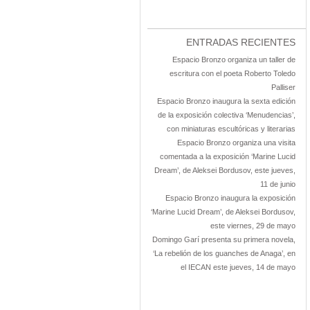
ENTRADAS RECIENTES
Espacio Bronzo organiza un taller de
escritura con el poeta Roberto Toledo
Palliser
Espacio Bronzo inaugura la sexta edición
de la exposición colectiva ‘Menudencias’,
con miniaturas escultóricas y literarias
Espacio Bronzo organiza una visita
comentada a la exposición ‘Marine Lucid
Dream’, de Aleksei Bordusov, este jueves,
11 de junio
Espacio Bronzo inaugura la exposición
‘Marine Lucid Dream’, de Aleksei Bordusov,
este viernes, 29 de mayo
Domingo Garí presenta su primera novela,
‘La rebelión de los guanches de Anaga’, en
el IECAN este jueves, 14 de mayo