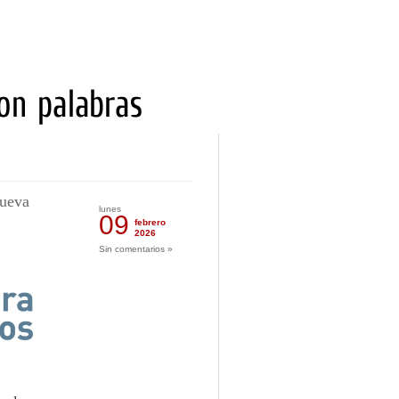
nueva
lunes
09
febrero
2026
Sin comentarios »