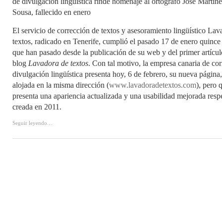
de divulgación lingüística rinde homenaje al ortógrafo José Martín
Sousa, fallecido en enero
El servicio de corrección de textos y asesoramiento lingüístico Lav
textos, radicado en Tenerife, cumplió el pasado 17 de enero quince 
que han pasado desde la publicación de su web y del primer artícul
blog
Lavadora de textos
. Con tal motivo, la empresa canaria de cor
divulgación lingüística presenta hoy, 6 de febrero, su nueva página,
alojada en la misma dirección (
www.lavadoradetextos.com
), pero 
presenta una apariencia actualizada y una usabilidad mejorada respe
creada en 2011.
Seguir leyendo…