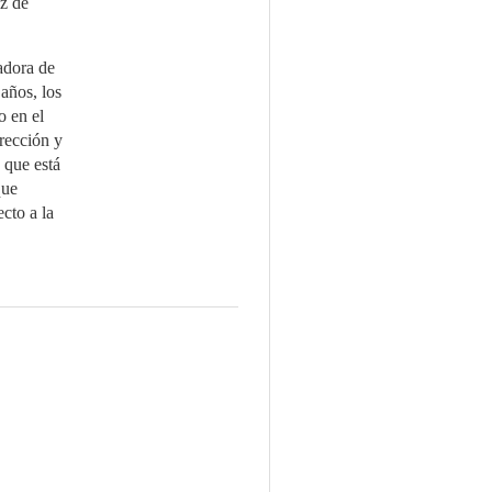
ez de
adora de
años, los
o en el
rección y
 que está
que
cto a la